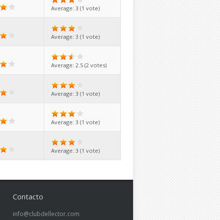
Average:
3
(
1
vote)
Average:
3
(
1
vote)
Average:
2.5
(
2
votes)
Average:
3
(
1
vote)
Average:
3
(
1
vote)
Average:
3
(
1
vote)
Contacto
info@clubdellector.com