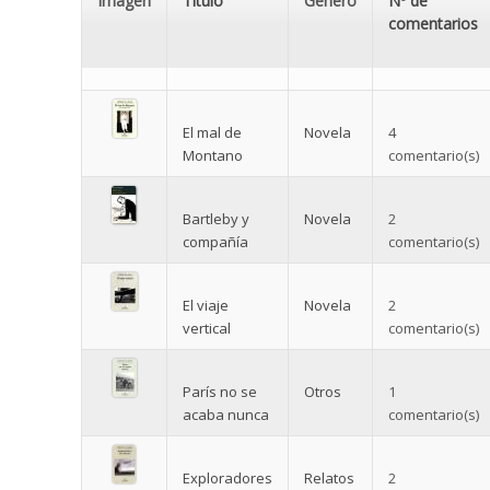
Imagen
Título
Género
Nº de
comentarios
El mal de
Novela
4
Montano
comentario(s)
Bartleby y
Novela
2
compañía
comentario(s)
El viaje
Novela
2
vertical
comentario(s)
París no se
Otros
1
acaba nunca
comentario(s)
Exploradores
Relatos
2