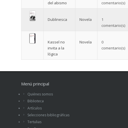
del abismo
comentario(s)
Dublinesca
Novela
1
comentario(s)
Kassel no
Novela
0
invita a la
comentario(s)
lógica
Menú principal
Quiénes somos
Biblioteca
Artículos
Selecciones bibliográficas
Tertulias