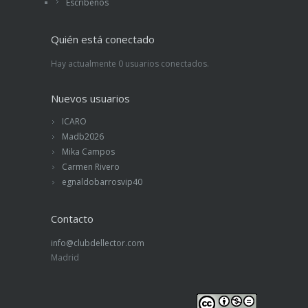
Escríbenos
Quién está conectado
Hay actualmente 0 usuarios conectados.
Nuevos usuarios
ICARO
Madb2026
Mika Campos
Carmen Rivero
egnaldobarrosvip40
Contacto
info@clubdellector.com
Madrid