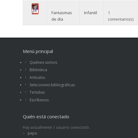
Fantasmas
Infantil
1
de día
comentario(s)
Menú principal
Quiénes somos
Biblioteca
Artículos
Selecciones bibliográficas
Tertulias
Escríbenos
Quién está conectado
Hay actualmente 1 usuario conectado.
pepo