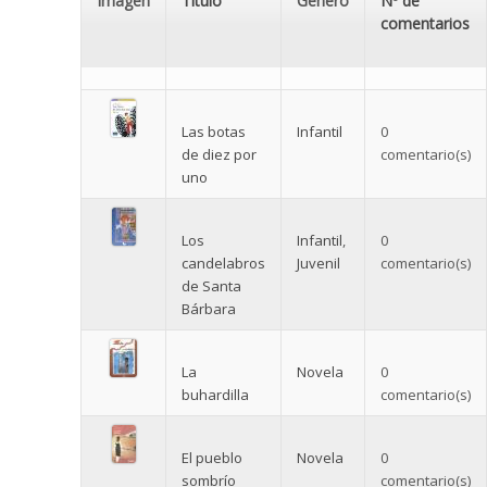
Imagen
Título
Género
Nº de
comentarios
Las botas
Infantil
0
de diez por
comentario(s)
uno
Los
Infantil
,
0
candelabros
Juvenil
comentario(s)
de Santa
Bárbara
La
Novela
0
buhardilla
comentario(s)
El pueblo
Novela
0
sombrío
comentario(s)