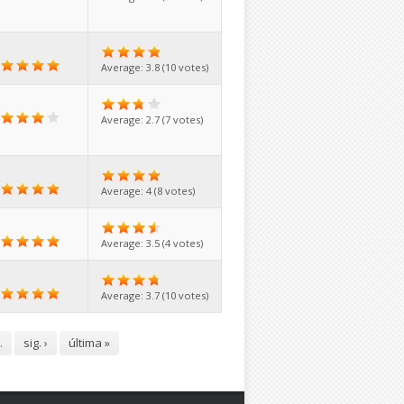
Average:
3.8
(
10
votes)
Average:
2.7
(
7
votes)
Average:
4
(
8
votes)
Average:
3.5
(
4
votes)
Average:
3.7
(
10
votes)
…
sig. ›
última »