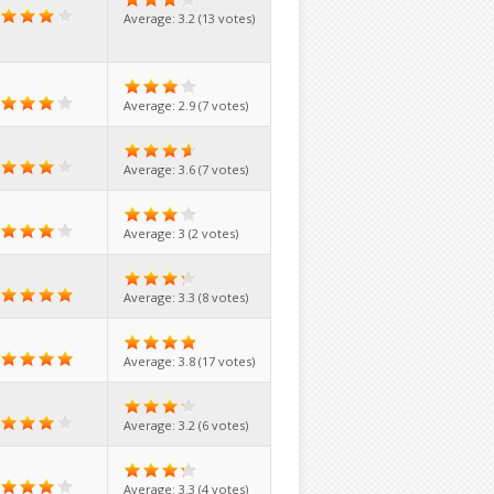
Average:
3.2
(
13
votes)
Average:
2.9
(
7
votes)
Average:
3.6
(
7
votes)
Average:
3
(
2
votes)
Average:
3.3
(
8
votes)
Average:
3.8
(
17
votes)
Average:
3.2
(
6
votes)
Average:
3.3
(
4
votes)