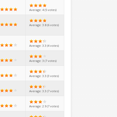
Average:
4
(
5
votes)
Average:
3.8
(
6
votes)
Average:
3.3
(
4
votes)
Average:
3
(
7
votes)
Average:
3.3
(
3
votes)
Average:
3.3
(
7
votes)
Average:
2.9
(
7
votes)