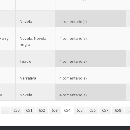
Novela
4 comentario(s)
Harry
Novela
,
Novela
4 comentario(s)
negra
Teatro
4 comentario(s)
Narrativa
4 comentario(s)
v
Novela
4 comentario(s)
…
650
651
652
653
654
655
656
657
658