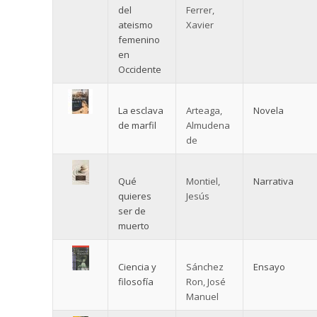
del
Ferrer,
ateismo
Xavier
femenino
en
Occidente
La esclava
Arteaga,
Novela
de marfil
Almudena
de
Qué
Montiel,
Narrativa
quieres
Jesús
ser de
muerto
Ciencia y
Sánchez
Ensayo
filosofía
Ron, José
Manuel