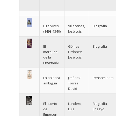
Luis Vives
Villacañas,
Biografía
(1493-1540)
José Luis
El
Gómez
Biografía
marqués
Urdánez,
de la
José Luis
Ensenada
La palabra
Jiménez
Pensamiento
ambigua
Torres,
David
El huerto
Landero,
Biografía
,
de
Luis
Ensayo
Emerson