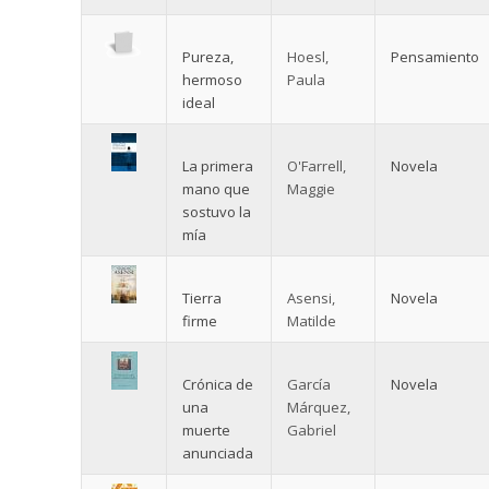
Pureza,
Hoesl,
Pensamiento
hermoso
Paula
ideal
La primera
O'Farrell,
Novela
mano que
Maggie
sostuvo la
mía
Tierra
Asensi,
Novela
firme
Matilde
Crónica de
García
Novela
una
Márquez,
muerte
Gabriel
anunciada