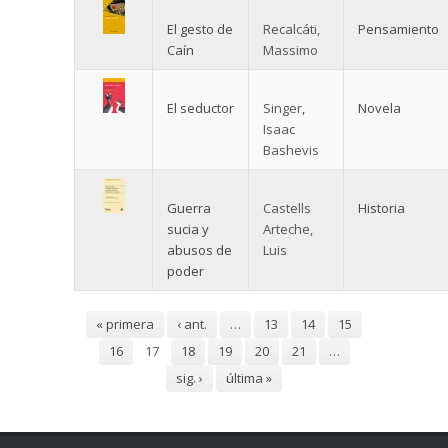
El gesto de
Recalcáti,
Pensamiento
Caín
Massimo
El seductor
Singer,
Novela
Isaac
Bashevis
Guerra
Castells
Historia
sucia y
Arteche,
abusos de
Luis
poder
Páginas
« primera
‹ ant.
…
13
14
15
16
17
18
19
20
21
…
sig. ›
última »