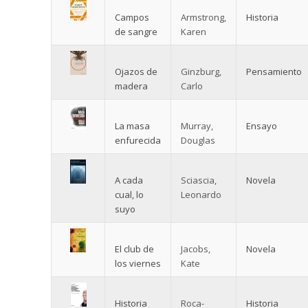
Campos
Armstrong,
Historia
de sangre
Karen
Ojazos de
Ginzburg,
Pensamiento
madera
Carlo
La masa
Murray,
Ensayo
enfurecida
Douglas
A cada
Sciascia,
Novela
cual, lo
Leonardo
suyo
El club de
Jacobs,
Novela
los viernes
Kate
Historia
Roca-
Historia