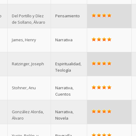
o
Del Portillo y Díez
Pensamiento
de Sollano, Álvaro
James, Henry
Narrativa
Ratzinger, Joseph
Espiritualidad
,
Teología
Stohner, Anu
Narrativa
,
Cuentos
González Alorda,
Narrativa
,
Álvaro
Novela
Yuste, Belén, y
Biografía