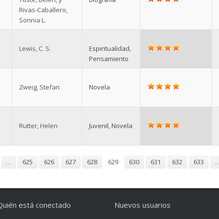
Rivas-Caballero,
Sonnia L.
Lewis, C. S.
Espiritualidad
,
Pensamiento
Zweig, Stefan
Novela
Rutter, Helen
Juvenil
,
Novela
…
625
626
627
628
629
630
631
632
633
Quién está conectado
Nuevos usuarios