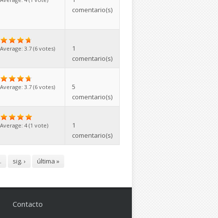
comentario(s)
1
Average:
3.7
(
6
votes)
comentario(s)
5
Average:
3.7
(
6
votes)
comentario(s)
1
Average:
4
(
1
vote)
comentario(s)
…
sig. ›
última »
Contacto