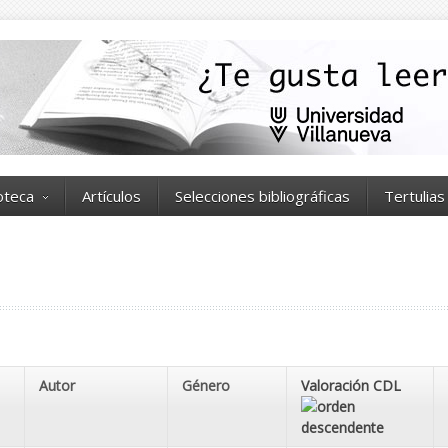
ioteca
Artículos
Selecciones bibliográficas
Tertulias
Autor
Género
Valoración CDL