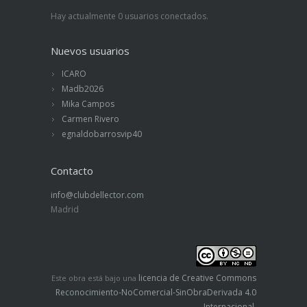
Hay actualmente 0 usuarios conectados.
Nuevos usuarios
ICARO
Madb2026
Mika Campos
Carmen Rivero
egnaldobarrosvip40
Contacto
info@clubdellector.com
Madrid
licencia de Creative Commons
Este obra está bajo una
Reconocimiento-NoComercial-SinObraDerivada 4.0
Internacional
.