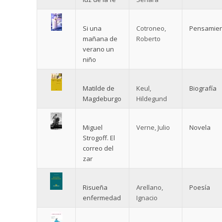
Si una
Cotroneo,
Pensamie
mañana de
Roberto
verano un
niño
Matilde de
Keul,
Biografía
Magdeburgo
Hildegund
Miguel
Verne, Julio
Novela
Strogoff. El
correo del
zar
Risueña
Arellano,
Poesía
enfermedad
Ignacio