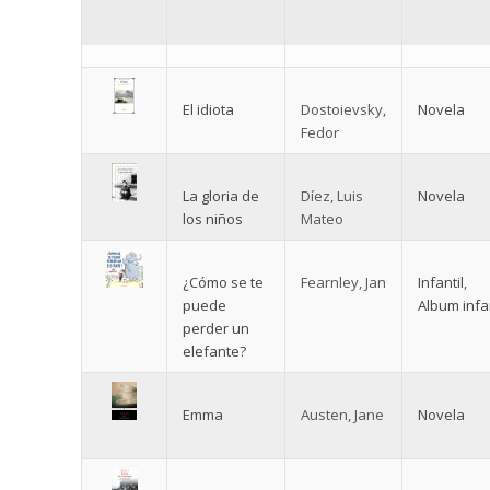
El idiota
Dostoievsky,
Novela
Fedor
La gloria de
Díez, Luis
Novela
los niños
Mateo
¿Cómo se te
Fearnley, Jan
Infantil
,
puede
Album infan
perder un
elefante?
Emma
Austen, Jane
Novela