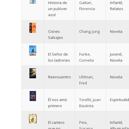
Historia de
Gattari,
Infantil
,
un pulóver
Florencia
Relatos
azul
Cisnes
Chang, Jung
Novela
Salvajes
El Señor de
Funke,
Juvenil
,
los ladrones
Cornelia
Novela
Reencuentro
Uhlman,
Novela
Fred
Él nos amó
Torelló, Juan
Espirituali
primero
Bautista
El cartero
Peix,
Infantil
,
que no
Susana
Album infan