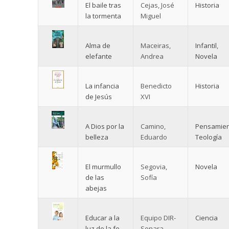
El baile tras
Cejas, José
Historia
la tormenta
Miguel
Alma de
Maceiras,
Infantil
,
elefante
Andrea
Novela
La infancia
Benedicto
Historia
de Jesús
XVI
A Dios por la
Camino,
Pensamie
belleza
Eduardo
Teología
El murmullo
Segovia,
Novela
de las
Sofía
abejas
Educar a la
Equipo DIR-
Ciencia
luz de la fe
Senara