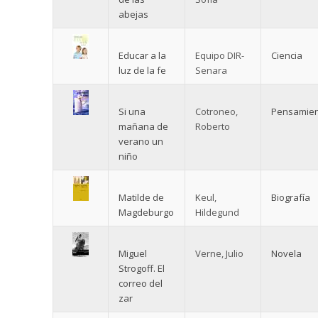
abejas
Educar a la
Equipo DIR-
Ciencia
luz de la fe
Senara
Si una
Cotroneo,
Pensamie
mañana de
Roberto
verano un
niño
Matilde de
Keul,
Biografía
Magdeburgo
Hildegund
Miguel
Verne, Julio
Novela
Strogoff. El
correo del
zar