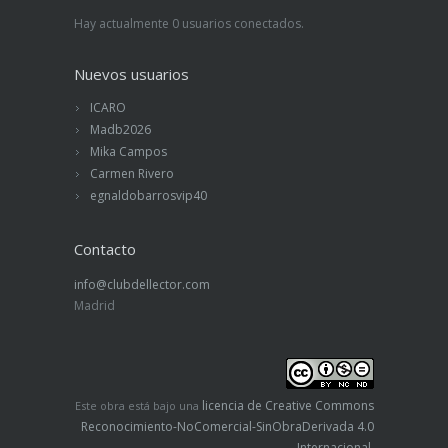
Hay actualmente 0 usuarios conectados.
Nuevos usuarios
ICARO
Madb2026
Mika Campos
Carmen Rivero
egnaldobarrosvip40
Contacto
info@clubdellector.com
Madrid
licencia de Creative Commons
Este obra está bajo una
Reconocimiento-NoComercial-SinObraDerivada 4.0
Internacional
.