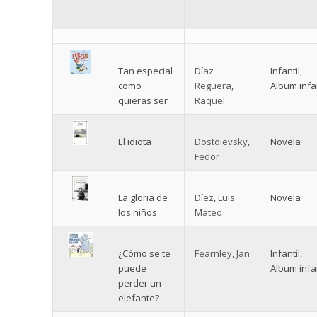
Tan especial
Díaz
Infantil
,
como
Reguera,
Album infan
quieras ser
Raquel
El idiota
Dostoievsky,
Novela
Fedor
La gloria de
Díez, Luis
Novela
los niños
Mateo
¿Cómo se te
Fearnley, Jan
Infantil
,
puede
Album infan
perder un
elefante?