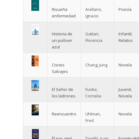
Risueña
Arellano,
Poesía
enfermedad
Ignacio
Historia de
Gattari,
Infantil
,
un pulóver
Florencia
Relatos
azul
Cisnes
Chang, Jung
Novela
Salvajes
El Señor de
Funke,
Juvenil
,
los ladrones
Cornelia
Novela
Reencuentro
Uhlman,
Novela
Fred
Él nos amó
Torelló, Juan
Espirituali