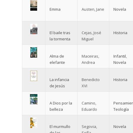
Emma
Austen, Jane
Novela
El baile tras
Cejas, José
Historia
la tormenta
Miguel
Alma de
Maceiras,
Infantil
,
elefante
Andrea
Novela
La infancia
Benedicto
Historia
de Jesús
XVI
A Dios por la
Camino,
Pensamie
belleza
Eduardo
Teología
El murmullo
Segovia,
Novela
de las
Sofía