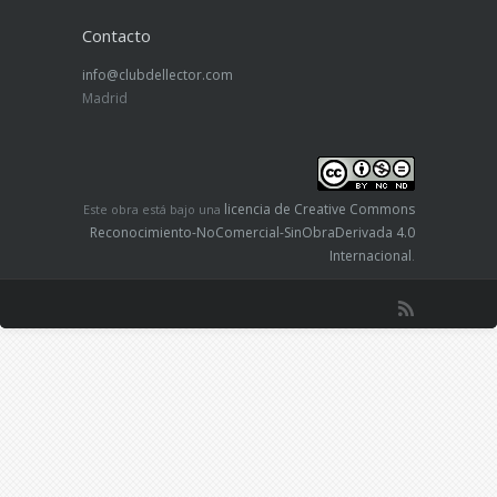
Contacto
info@clubdellector.com
Madrid
licencia de Creative Commons
Este obra está bajo una
Reconocimiento-NoComercial-SinObraDerivada 4.0
Internacional
.