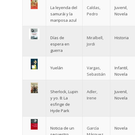
La leyenda del
Caldas,
Juvenil
,
samurái y la
Pedro
Novela
mariposa azul
Días de
Miralbell,
Historia
espera en
Jordi
guerra
Yuelán
Vargas,
Infantil
,
Sebastián
Novela
Sherlock, Lupin
Adler,
Juvenil
,
y yo. 8: La
Irene
Novela
esfinge de
Hyde Park
Noticia de un
García
Novela
secuestro
Márquez,