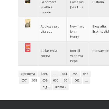
La primera
Comellas,
Historia
vuelta al
José Luis
mundo
Apologia pro
Newman,
Biografía
,
vita sua
John
Espirituali
Henry
Bailar en la
Borrell
Pensamien
cocina
Vilanova,
Pepe
Páginas
« primera
‹ ant.
…
654
655
656
657
658
659
660
661
662
…
sig. ›
última »