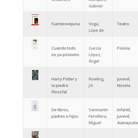
Gabriel
Fuenteovejuna
Vega,
Teatro
Lope de
Cuando todo
García
Poesía
es ya póstumo
López,
Ángel
Harry Potter y
Rowling,
Juvenil
,
la piedra
J.K.
Novela
filosofal
De libros,
Sanmartín
Infantil
,
padres e hijos
Fenollera,
Juvenil
,
Miguel
Autoayuda