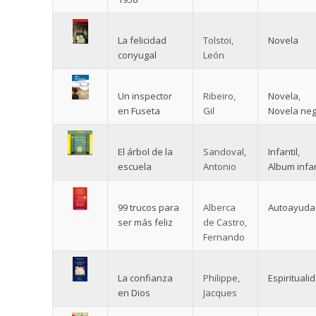
La felicidad
Tolstoi,
Novela
conyugal
León
Un inspector
Ribeiro,
Novela
,
en Fuseta
Gil
Novela ne
El árbol de la
Sandoval,
Infantil
,
escuela
Antonio
Album infan
99 trucos para
Alberca
Autoayuda
ser más feliz
de Castro,
Fernando
La confianza
Philippe,
Espirituali
en Dios
Jacques