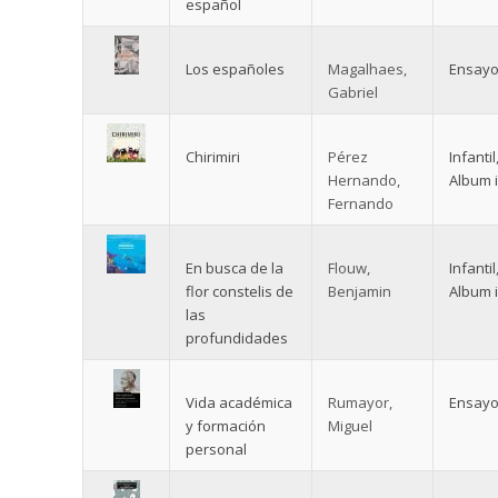
español
Los españoles
Magalhaes,
Ensay
Gabriel
Chirimiri
Pérez
Infantil
Hernando,
Album i
Fernando
En busca de la
Flouw,
Infantil
flor constelis de
Benjamin
Album i
las
profundidades
Vida académica
Rumayor,
Ensay
y formación
Miguel
personal