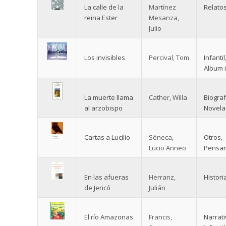
La calle de la
Martínez
Relato
reina Ester
Mesanza,
Julio
Los invisibles
Percival, Tom
Infantil
Album i
La muerte llama
Cather, Willa
Biograf
al arzobispo
Novela
Cartas a Lucilio
Séneca,
Otros
,
Lucio Anneo
Pensa
En las afueras
Herranz,
Histori
de Jericó
Julián
El río Amazonas
Francis,
Narrat