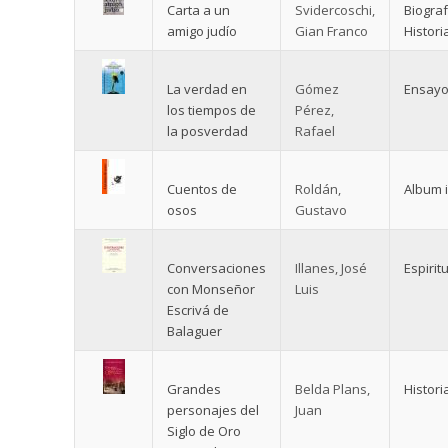
Carta a un
Svidercoschi,
Biograf
amigo judío
Gian Franco
Histori
La verdad en
Gómez
Ensay
los tiempos de
Pérez,
la posverdad
Rafael
Cuentos de
Roldán,
Album i
osos
Gustavo
Conversaciones
Illanes, José
Espirit
con Monseñor
Luis
Escrivá de
Balaguer
Grandes
Belda Plans,
Histori
personajes del
Juan
Siglo de Oro