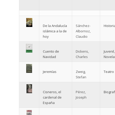
De la Andalucía
Sánchez-
Histori
islámica a la de
Albornoz,
hoy
Claudio
Cuento de
Dickens,
Juvenil
,
Navidad
Charles
Novela
Jeremías
Zweig,
Teatro
Stefan
Cisneros, el
Pérez,
Biograf
cardenal de
Joseph
España