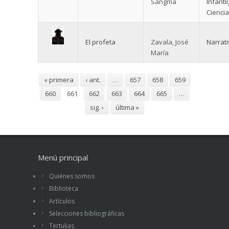
Sangma
Infantil
Ciencia
El profeta
Zavala, José
Narrat
María
Páginas
« primera
‹ ant.
…
657
658
659
660
661
662
663
664
665
…
sig. ›
última »
Menú principal
Quiénes somos
Biblioteca
Artículos
Selecciones bibliográficas
Tertulias