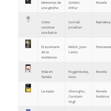
Memorias de
Golden,
Novela
una geisha
Arthur
Cómo
Gornall,
Narrativa
construir
Jonathan
una barca
El escenario
Mèlich, Joan-
Pensamie
de la
Carles
existencia
Vida en
Roggenkamp,
Novela
familia
Viola
La espía
Gheorghiu,
Novela
Constant-
histórica
Virgil