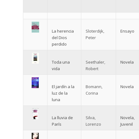
La herencia
Sloterdijk,
Ensayo
del Dios
Peter
perdido
Toda una
Seethaler,
Novela
vida
Robert
El jardín a la
Bomann,
Novela
luz de la
Corina
luna
La lluvia de
Silva,
Novela
,
París
Lorenzo
Juvenil