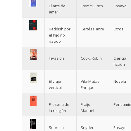
El arte de
Fromm, Erich
Ensayo
amar
Kaddish por
Kertész, Imre
Otros
el hijo no
nacido
Invasión
Cook, Robin
Ciencia
ficción
El viaje
Vila-Matas,
Novela
vertical
Enrique
Filosofía de
Fraijó,
Pensamie
la religión
Manuel
Sobre la
Snyder,
Ensayo