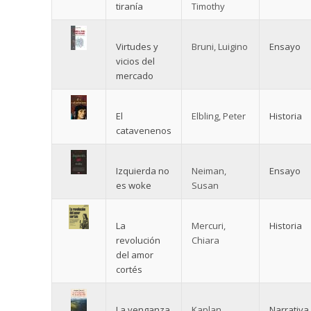
tiranía
Timothy
Virtudes y
Bruni, Luigino
Ensayo
vicios del
mercado
El
Elbling, Peter
Historia
catavenenos
Izquierda no
Neiman,
Ensayo
es woke
Susan
La
Mercuri,
Historia
revolución
Chiara
del amor
cortés
La venganza
Kaplan,
Narrativa