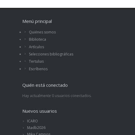
Menú principal
Quiénes somos
Biblioteca
Artículos
Selecciones bibliográficas
Tertulias
Escríbenos
Quién está conectado
Hay actualmente 0 usuarios conectados.
Nuevos usuarios
ICARO
Madb2026
Mika Campos