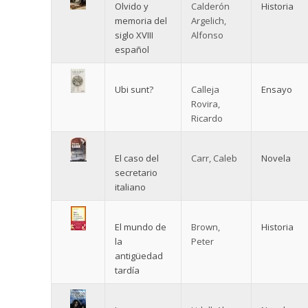
Olvido y
Calderón
Historia
memoria del
Argelich,
siglo XVIII
Alfonso
español
Ubi sunt?
Calleja
Ensayo
Rovira,
Ricardo
El caso del
Carr, Caleb
Novela
secretario
italiano
El mundo de
Brown,
Historia
la
Peter
antigüedad
tardía