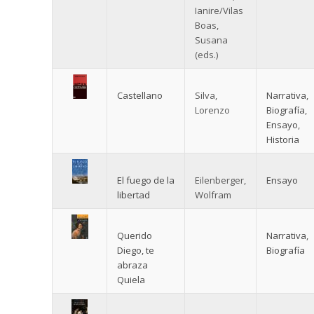
Ianire/Vilas
Boas,
Susana
(eds.)
Castellano
Silva,
Narrativa
,
Lorenzo
Biografía
,
Ensayo
,
Historia
El fuego de la
Eilenberger,
Ensayo
libertad
Wolfram
Querido
Narrativa
,
Diego, te
Biografía
abraza
Quiela