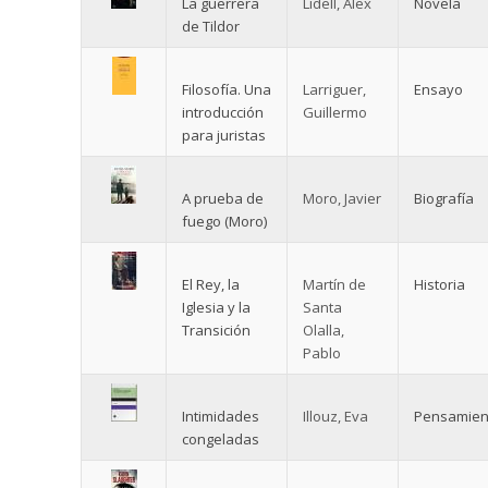
La guerrera
Lidell, Alex
Novela
de Tildor
Filosofía. Una
Larriguer,
Ensayo
introducción
Guillermo
para juristas
A prueba de
Moro, Javier
Biografía
fuego (Moro)
El Rey, la
Martín de
Historia
Iglesia y la
Santa
Transición
Olalla,
Pablo
Intimidades
Illouz, Eva
Pensamien
congeladas