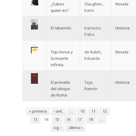
¿Sabes
Slaughter,
Novela
quien es?
Karin
El laberinto
Karnezis,
Historia
Palos
Trip Horse y
de Rubín,
Novela
la muerte
Eduardo
infinita
El primado
Teja,
Historia
del obispo
Ramón
de Roma
Páginas
« primera
‹ ant.
…
10
11
12
13
14
15
16
17
18
…
sig. ›
última »