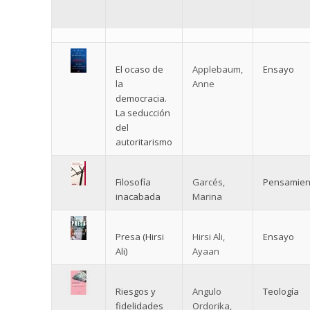
El ocaso de
Applebaum,
Ensayo
la
Anne
democracia.
La seducción
del
autoritarismo
Filosofía
Garcés,
Pensamien
inacabada
Marina
Presa (Hirsi
Hirsi Ali,
Ensayo
Ali)
Ayaan
Riesgos y
Angulo
Teología
fidelidades
Ordorika,