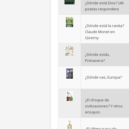
¿Dónde está Dios? (40
poetas responden)
¿Dónde está la ranita?
Claude Monet en
Giverny
¿Dónde estás,
Primavera?
¿Dónde vas, Europa?
¿El choque de
civilizaciones? Y otros
ensayos
¿El último papa de