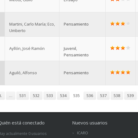
Martini, Carlo María; Eco,
Pensamiento
Umberto
Ayllón, José Ramón
Juvenil
,
Pensamiento
Aguiló, Alfonso
Pensamiento
t.
…
531
532
533
534
535
536
537
538
539
Quién está conectado
Nuevos usuarios
ICARO
Hay actualmente 0 usuarios