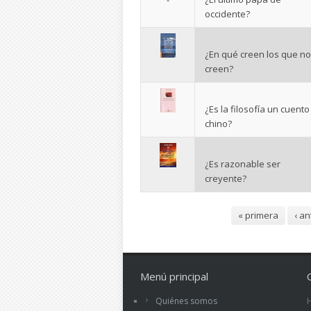
occidente?
¿En qué creen los que no
creen?
¿Es la filosofía un cuento
chino?
¿Es razonable ser
creyente?
Páginas
« primera
‹ an
Menú principal
Quiénes somos