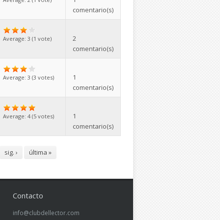
comentario(s)
2
Average:
3
(
1
vote)
comentario(s)
1
Average:
3
(
3
votes)
comentario(s)
1
Average:
4
(
5
votes)
comentario(s)
sig. ›
última »
Contacto
info@clubdellector.com