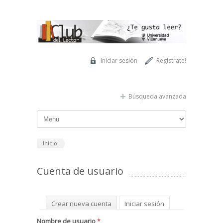
Pasar al contenido principal
Iniciar sesión
Regístrate!
Búsqueda avanzada
Inicio
Cuenta de usuario
Solapas principales
Crear nueva cuenta
Iniciar sesión
(solapa activa)
Solicitar una nueva contraseña
Nombre de usuario
*