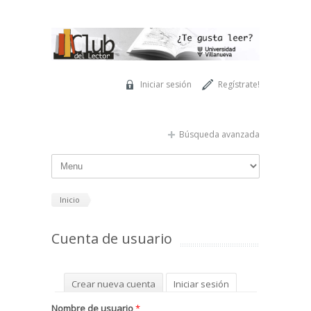
Pasar al contenido principal
Iniciar sesión
Regístrate!
Búsqueda avanzada
Inicio
Cuenta de usuario
Solapas principales
Crear nueva cuenta
Iniciar sesión
(solapa activa)
Solicitar una nueva contraseña
Nombre de usuario
*