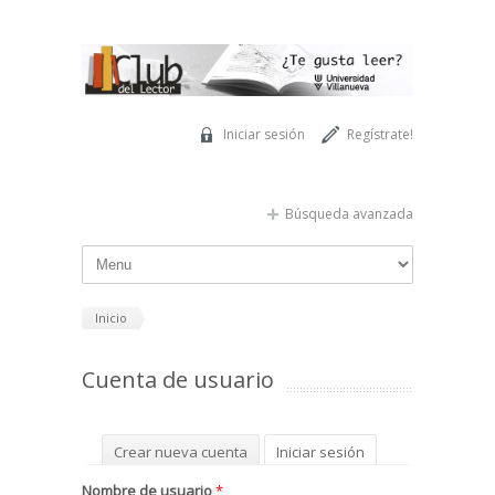
Pasar al contenido principal
Iniciar sesión
Regístrate!
Búsqueda avanzada
Inicio
Cuenta de usuario
Solapas principales
Crear nueva cuenta
Iniciar sesión
(solapa activa)
Solicitar una nueva contraseña
Nombre de usuario
*