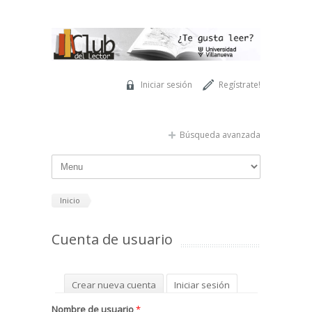
Pasar al contenido principal
Iniciar sesión
Regístrate!
Búsqueda avanzada
Inicio
Cuenta de usuario
Solapas principales
Crear nueva cuenta
Iniciar sesión
(solapa activa)
Solicitar una nueva contraseña
Nombre de usuario
*