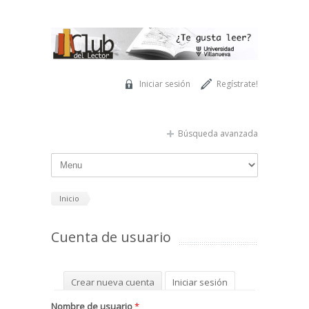
Pasar al contenido principal
Iniciar sesión
Regístrate!
Búsqueda avanzada
Inicio
Cuenta de usuario
Solapas principales
Crear nueva cuenta
Iniciar sesión
(solapa activa)
Solicitar una nueva contraseña
Nombre de usuario
*