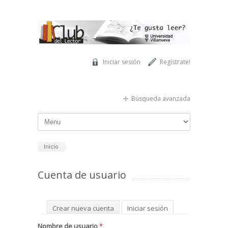
Pasar al contenido principal
Iniciar sesión
Regístrate!
Búsqueda avanzada
Inicio
Cuenta de usuario
Solapas principales
Crear nueva cuenta
Iniciar sesión
(solapa activa)
Solicitar una nueva contraseña
Nombre de usuario
*