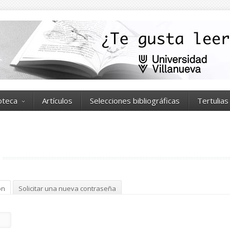
ioteca
Artículos
Selecciones bibliográficas
Tertulias
ón
(solapa activa)
Solicitar una nueva contraseña