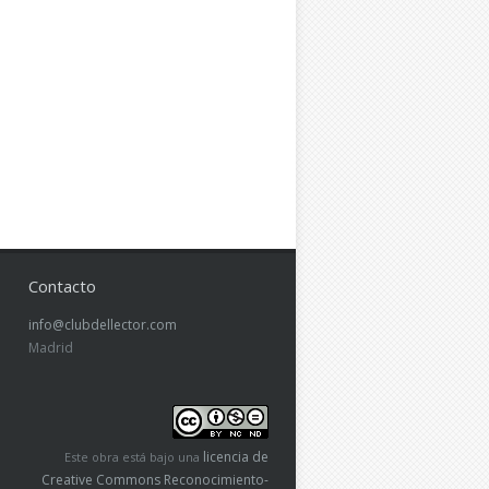
Contacto
info@clubdellector.com
Madrid
licencia de
Este obra está bajo una
Creative Commons Reconocimiento-