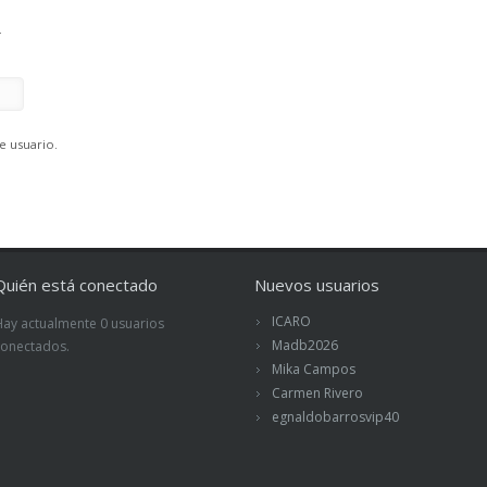
.
e usuario.
Quién está conectado
Nuevos usuarios
ICARO
Hay actualmente 0 usuarios
Madb2026
conectados.
Mika Campos
Carmen Rivero
egnaldobarrosvip40