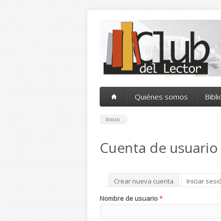
Pasar al contenido principal
Quiénes somos
Bibl
Inicio
Cuenta de usuario
Solapas principales
Crear nueva cuenta
Iniciar sesi
Nombre de usuario
*