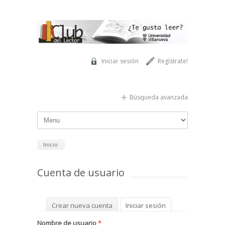
Pasar al contenido principal
Iniciar sesión
Regístrate!
Búsqueda avanzada
Inicio
Cuenta de usuario
Solapas principales
Crear nueva cuenta
Iniciar sesión
(solapa activa)
Solicitar una nueva contraseña
Nombre de usuario
*