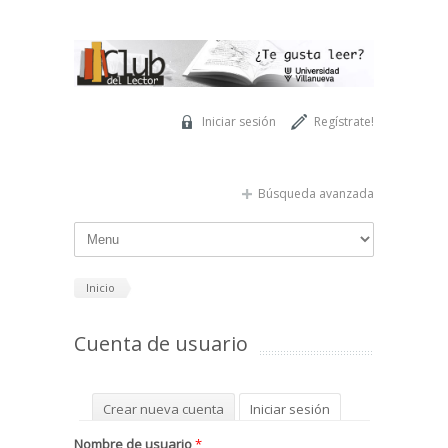
Pasar al contenido principal
Iniciar sesión
Regístrate!
Búsqueda avanzada
Inicio
Cuenta de usuario
Solapas principales
Crear nueva cuenta
Iniciar sesión
(solapa activa)
Solicitar una nueva contraseña
Nombre de usuario
*