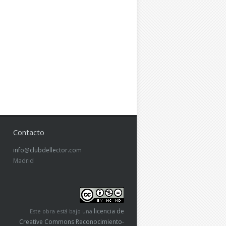
Contacto
info@clubdellector.com
Madrid
licencia de
Este obra está bajo una
Creative Commons Reconocimiento-