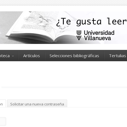
ioteca
Artículos
Selecciones bibliográficas
Tertulias
ón
(solapa activa)
Solicitar una nueva contraseña