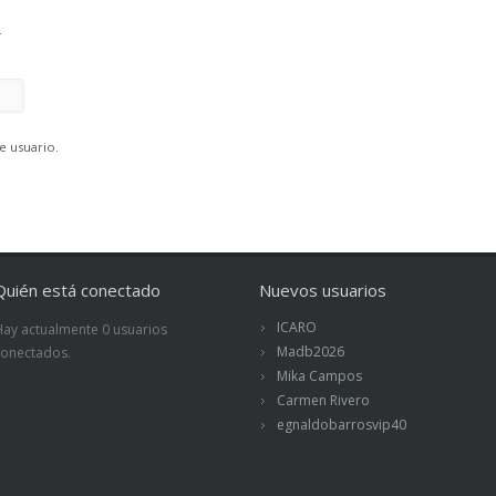
.
e usuario.
Quién está conectado
Nuevos usuarios
ICARO
Hay actualmente 0 usuarios
Madb2026
conectados.
Mika Campos
Carmen Rivero
egnaldobarrosvip40