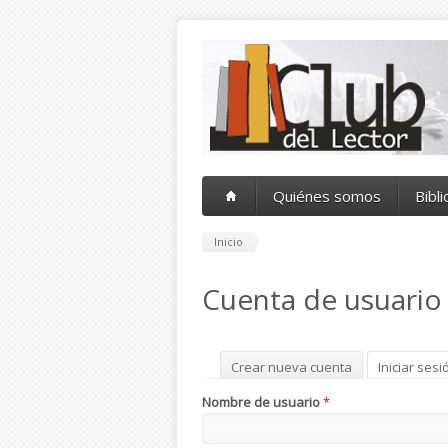
Pasar al contenido principal
Quiénes somos
Bibl
Inicio
Cuenta de usuario
Solapas principales
Crear nueva cuenta
Iniciar sesi
Nombre de usuario
*