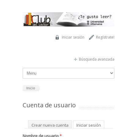
Pasar al contenido principal
Iniciar sesión
Regístrate!
Búsqueda avanzada
Inicio
Cuenta de usuario
Solapas principales
Crear nueva cuenta
Iniciar sesión
(solapa activa)
Solicitar una nueva contraseña
Nombre de usuario
*