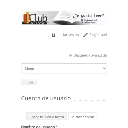
Pasar al contenido principal
Iniciar sesión
Regístrate!
Búsqueda avanzada
Inicio
Cuenta de usuario
Solapas principales
Crear nueva cuenta
Iniciar sesión
(solapa activa)
Solicitar una nueva contraseña
Nombre de usuario
*