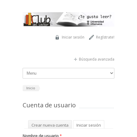
Pasar al contenido principal
Iniciar sesión
Regístrate!
Búsqueda avanzada
Inicio
Cuenta de usuario
Solapas principales
Crear nueva cuenta
Iniciar sesión
(solapa activa)
Solicitar una nueva contraseña
Nombre de usuario
*