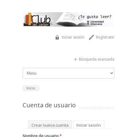
Pasar al contenido principal
Iniciar sesión
Regístrate!
Búsqueda avanzada
Inicio
Cuenta de usuario
Solapas principales
Crear nueva cuenta
Iniciar sesión
(solapa activa)
Solicitar una nueva contraseña
Nombre de usuario
*