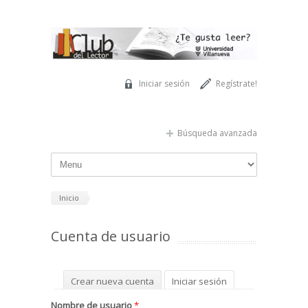
Pasar al contenido principal
Iniciar sesión
Regístrate!
Búsqueda avanzada
Inicio
Cuenta de usuario
Solapas principales
Crear nueva cuenta
Iniciar sesión
(solapa activa)
Solicitar una nueva contraseña
Nombre de usuario
*