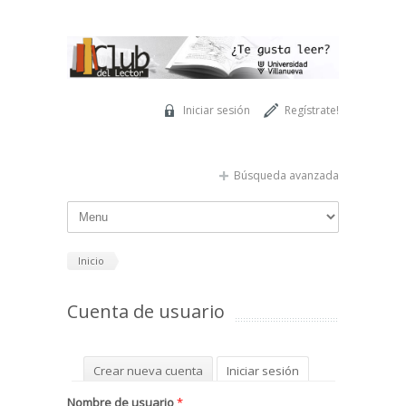
Pasar al contenido principal
Iniciar sesión
Regístrate!
Búsqueda avanzada
Inicio
Cuenta de usuario
Solapas principales
Crear nueva cuenta
Iniciar sesión
(solapa activa)
Solicitar una nueva contraseña
Nombre de usuario
*