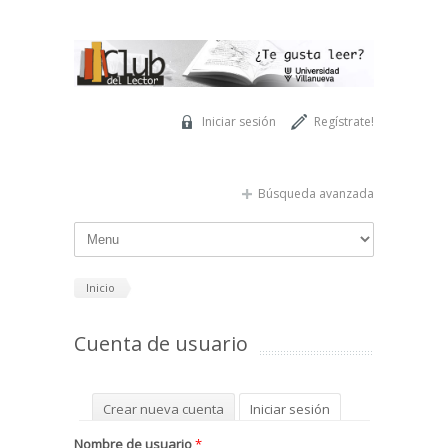
Pasar al contenido principal
Iniciar sesión
Regístrate!
Búsqueda avanzada
Inicio
Cuenta de usuario
Solapas principales
Crear nueva cuenta
Iniciar sesión
(solapa activa)
Solicitar una nueva contraseña
Nombre de usuario
*