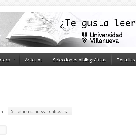
ioteca
Artículos
Selecciones bibliográficas
Tertulias
ón
(solapa activa)
Solicitar una nueva contraseña