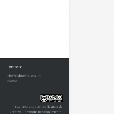
Contacto
info@clubdellector.com
Madrid
licencia de
Este obra está bajo una
Creative Commons Reconocimiento-