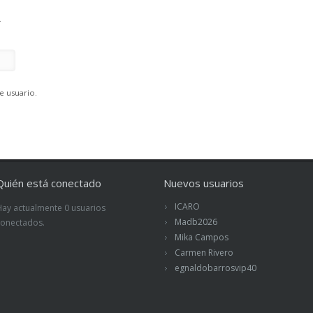
.
e usuario.
Quién está conectado
Nuevos usuarios
ICARO
Hay actualmente 0 usuarios
Madb2026
conectados.
Mika Campos
Carmen Rivero
egnaldobarrosvip40