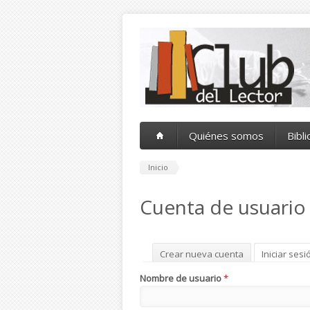
Pasar al contenido principal
Quiénes somos
Bibl
Inicio
Cuenta de usuario
Solapas principales
Crear nueva cuenta
Iniciar sesi
Nombre de usuario
*