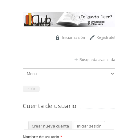
Pasar al contenido principal
Iniciar sesión
Regístrate!
Búsqueda avanzada
Inicio
Cuenta de usuario
Solapas principales
Crear nueva cuenta
Iniciar sesión
(solapa activa)
Solicitar una nueva contraseña
Nombre de usuario
*