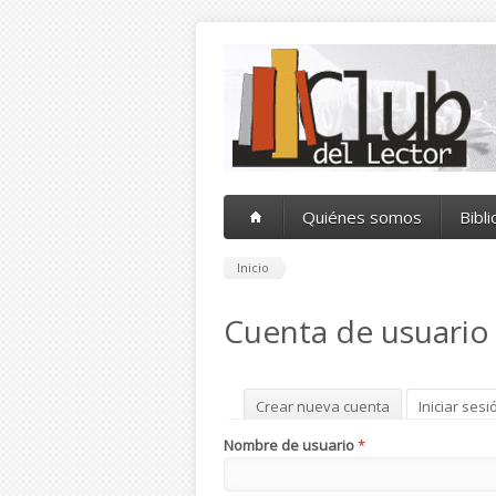
Pasar al contenido principal
Quiénes somos
Bibl
Inicio
Cuenta de usuario
Solapas principales
Crear nueva cuenta
Iniciar sesi
Nombre de usuario
*