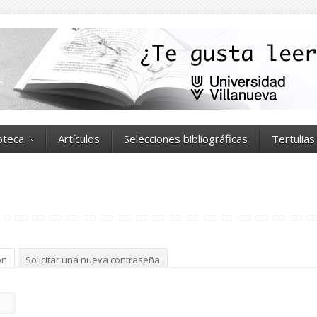
ioteca
Artículos
Selecciones bibliográficas
Tertulias
ón
(solapa activa)
Solicitar una nueva contraseña