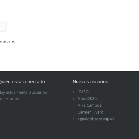
.
e usuario.
Quién está conectado
Nuevos usuarios
ICARO
Hay actualmente 0 usuarios
Madb2026
conectados.
Mika Campos
Carmen Rivero
egnaldobarrosvip40