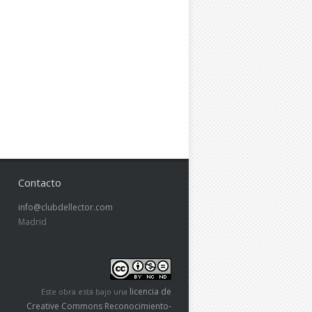
Contacto
info@clubdellector.com
Madrid
licencia de
Este obra está bajo una
Creative Commons Reconocimiento-