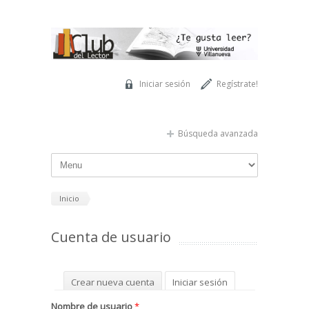
Pasar al contenido principal
Iniciar sesión
Regístrate!
Búsqueda avanzada
Inicio
Cuenta de usuario
Solapas principales
Crear nueva cuenta
Iniciar sesión
(solapa activa)
Solicitar una nueva contraseña
Nombre de usuario
*