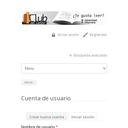
Pasar al contenido principal
Iniciar sesión
Regístrate!
Búsqueda avanzada
Inicio
Cuenta de usuario
Solapas principales
Crear nueva cuenta
Iniciar sesión
(solapa activa)
Solicitar una nueva contraseña
Nombre de usuario
*