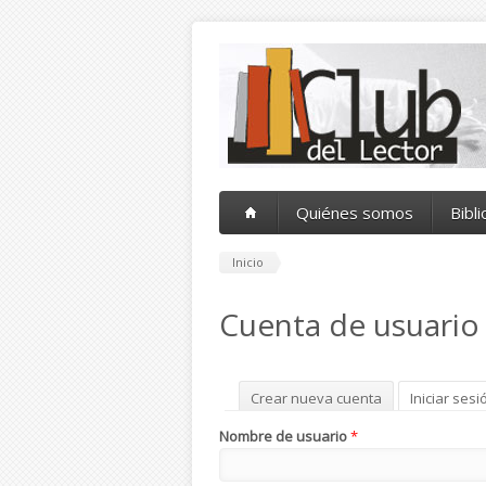
Pasar al contenido principal
Quiénes somos
Bibl
Inicio
Cuenta de usuario
Solapas principales
Crear nueva cuenta
Iniciar sesi
Nombre de usuario
*