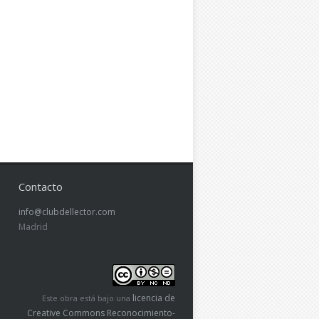
Contacto
info@clubdellector.com
Madrid
licencia de
Este obra está bajo una
Creative Commons Reconocimiento-