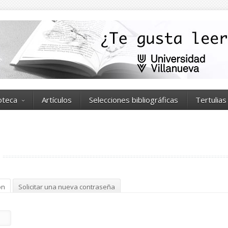
ioteca
Artículos
Selecciones bibliográficas
Tertulias
ón
(solapa activa)
Solicitar una nueva contraseña