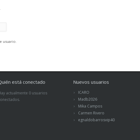
.
e usuario.
Quién está conectado
Nuevos usuarios
ICARO
Hay actualmente 0 usuarios
Madb2026
conectados.
Mika Campos
Carmen Rivero
egnaldobarrosvip40