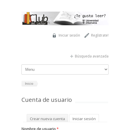
Pasar al contenido principal
Iniciar sesión
Regístrate!
Búsqueda avanzada
Inicio
Cuenta de usuario
Solapas principales
Crear nueva cuenta
Iniciar sesión
(solapa activa)
Solicitar una nueva contraseña
Nombre de usuario
*