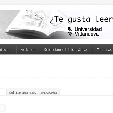
ioteca
Artículos
Selecciones bibliográficas
Tertulias
ón
(solapa activa)
Solicitar una nueva contraseña