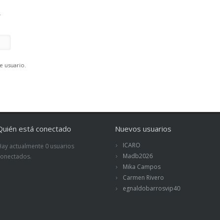
.
e usuario.
Quién está conectado
Nuevos usuarios
ICARO
Hay actualmente 0 usuarios
Madb2026
conectados.
Mika Campos
Carmen Rivero
egnaldobarrosvip40