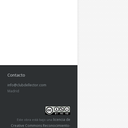
Contacto
info@clubdellector.com
Madrid
licencia de
Este obra está bajo una
Creative Commons Reconocimiento-