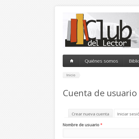
Pasar al contenido principal
Quiénes somos
Bibl
Inicio
Cuenta de usuario
Solapas principales
Crear nueva cuenta
Iniciar sesi
Nombre de usuario
*