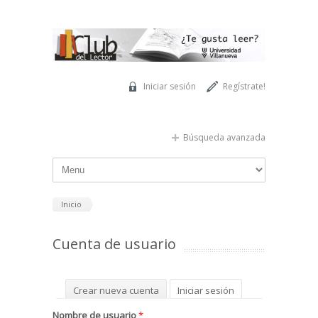
Pasar al contenido principal
Iniciar sesión
Regístrate!
Búsqueda avanzada
Inicio
Cuenta de usuario
Solapas principales
Crear nueva cuenta
Iniciar sesión
(solapa activa)
Solicitar una nueva contraseña
Nombre de usuario
*