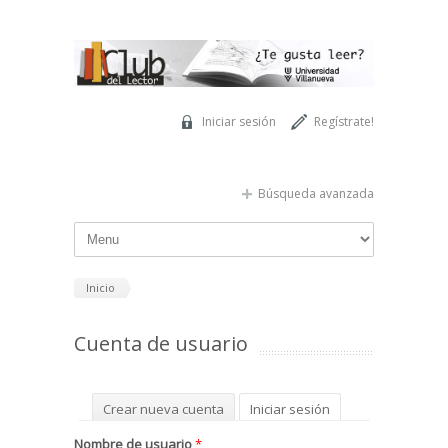
Pasar al contenido principal
Iniciar sesión
Regístrate!
Búsqueda avanzada
Inicio
Cuenta de usuario
Solapas principales
Crear nueva cuenta
Iniciar sesión
(solapa activa)
Solicitar una nueva contraseña
Nombre de usuario
*