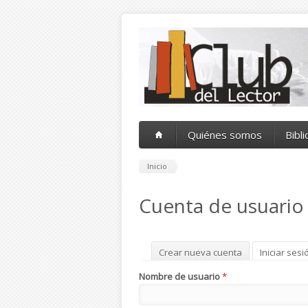
Pasar al contenido principal
Quiénes somos
Bibl
Inicio
Cuenta de usuario
Solapas principales
Crear nueva cuenta
Iniciar sesi
Nombre de usuario
*