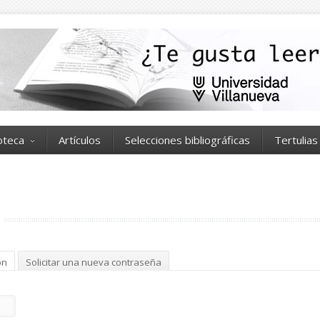
ioteca
Artículos
Selecciones bibliográficas
Tertulias
ón
(solapa activa)
Solicitar una nueva contraseña