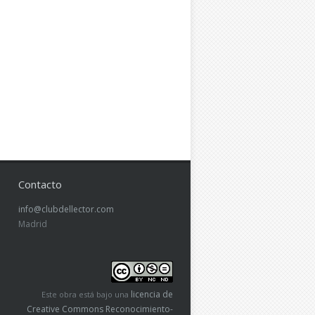
Contacto
info@clubdellector.com
Madrid
licencia de
Este obra está bajo una
Creative Commons Reconocimiento-