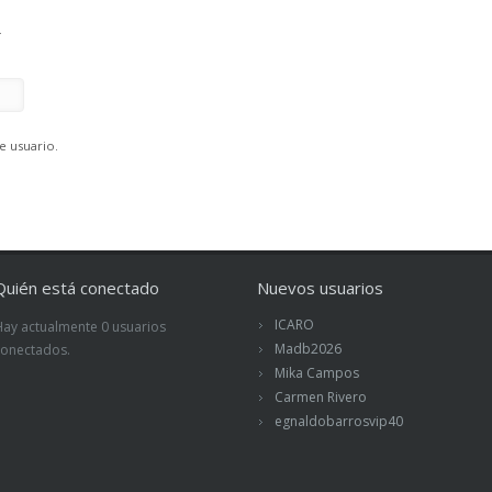
.
e usuario.
Quién está conectado
Nuevos usuarios
ICARO
Hay actualmente 0 usuarios
Madb2026
conectados.
Mika Campos
Carmen Rivero
egnaldobarrosvip40