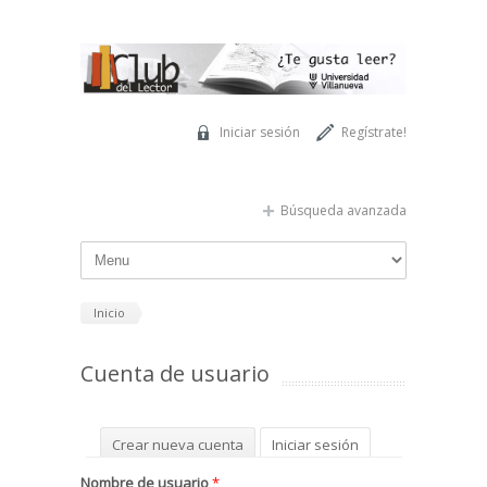
Pasar al contenido principal
Iniciar sesión
Regístrate!
Búsqueda avanzada
Inicio
Cuenta de usuario
Solapas principales
Crear nueva cuenta
Iniciar sesión
(solapa activa)
Solicitar una nueva contraseña
Nombre de usuario
*