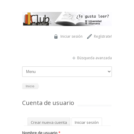
Pasar al contenido principal
Iniciar sesión
Regístrate!
Búsqueda avanzada
Inicio
Cuenta de usuario
Solapas principales
Crear nueva cuenta
Iniciar sesión
(solapa activa)
Solicitar una nueva contraseña
Nombre de usuario
*