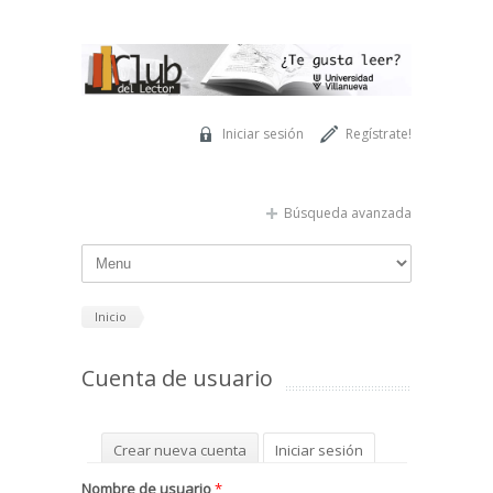
Pasar al contenido principal
Iniciar sesión
Regístrate!
Búsqueda avanzada
Inicio
Cuenta de usuario
Solapas principales
Crear nueva cuenta
Iniciar sesión
(solapa activa)
Solicitar una nueva contraseña
Nombre de usuario
*