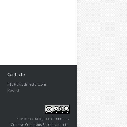
Contacto
info@clubdellector.com
Madrid
licencia de
Este obra está bajo una
Creative Commons Reconocimiento-