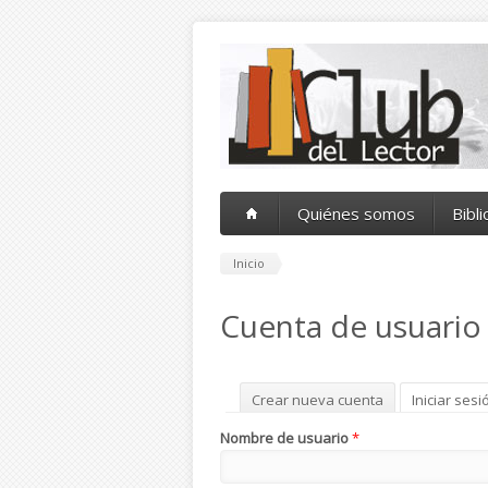
Pasar al contenido principal
Quiénes somos
Bibl
Inicio
Cuenta de usuario
Solapas principales
Crear nueva cuenta
Iniciar sesi
Nombre de usuario
*