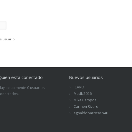
.
e usuario.
Quién está conectado
Nuevos usuarios
ICARO
Hay actualmente 0 usuarios
Madb2026
conectados.
Mika Campos
Carmen Rivero
egnaldobarrosvip40