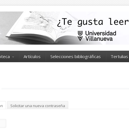
ioteca
Artículos
Selecciones bibliográficas
Tertulias
ón
(solapa activa)
Solicitar una nueva contraseña