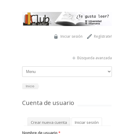
Pasar al contenido principal
Iniciar sesión
Regístrate!
Búsqueda avanzada
Inicio
Cuenta de usuario
Solapas principales
Crear nueva cuenta
Iniciar sesión
(solapa activa)
Solicitar una nueva contraseña
Nombre de usuario
*