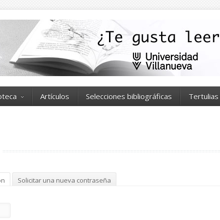
ioteca
Artículos
Selecciones bibliográficas
Tertulias
ón
(solapa activa)
Solicitar una nueva contraseña