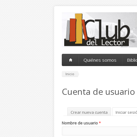
Pasar al contenido principal
Quiénes somos
Bibl
Inicio
Cuenta de usuario
Solapas principales
Crear nueva cuenta
Iniciar sesi
Nombre de usuario
*