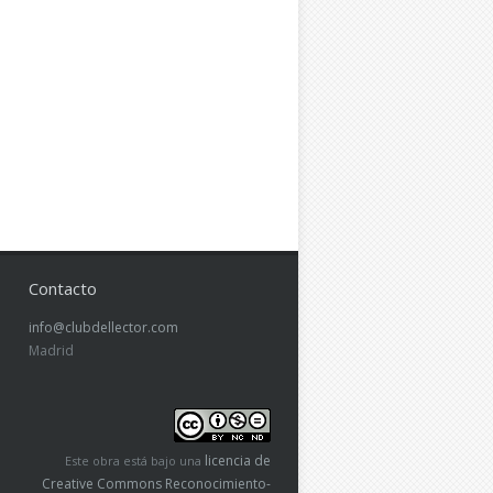
Contacto
info@clubdellector.com
Madrid
licencia de
Este obra está bajo una
Creative Commons Reconocimiento-