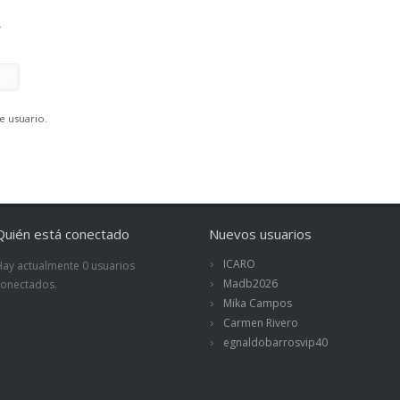
.
e usuario.
Quién está conectado
Nuevos usuarios
ICARO
Hay actualmente 0 usuarios
Madb2026
conectados.
Mika Campos
Carmen Rivero
egnaldobarrosvip40