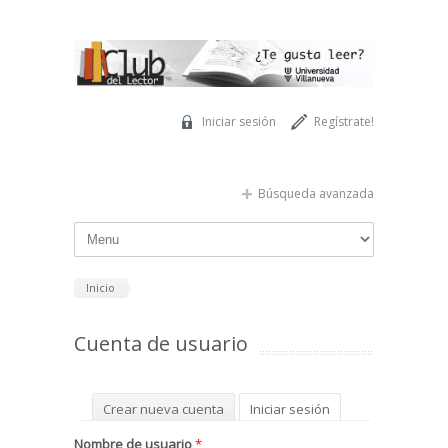
Pasar al contenido principal
Iniciar sesión
Regístrate!
Búsqueda avanzada
Inicio
Cuenta de usuario
Solapas principales
Crear nueva cuenta
Iniciar sesión
(solapa activa)
Solicitar una nueva contraseña
Nombre de usuario
*