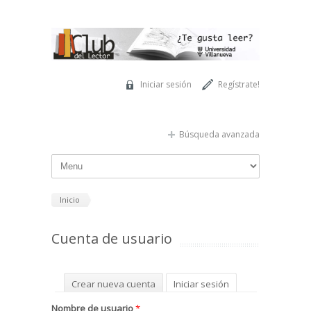
Pasar al contenido principal
Iniciar sesión
Regístrate!
Búsqueda avanzada
Inicio
Cuenta de usuario
Solapas principales
Crear nueva cuenta
Iniciar sesión
(solapa activa)
Solicitar una nueva contraseña
Nombre de usuario
*