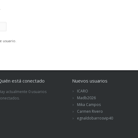
.
e usuario.
Quién está conectado
Nuevos usuarios
ICARO
Hay actualmente 0 usuarios
Madb2026
conectados.
Mika Campos
Carmen Rivero
egnaldobarrosvip40