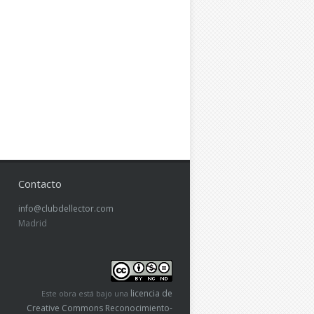
Contacto
info@clubdellector.com
Madrid
licencia de
Este obra está bajo una
Creative Commons Reconocimiento-