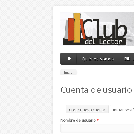
Pasar al contenido principal
Quiénes somos
Bibl
Inicio
Cuenta de usuario
Solapas principales
Crear nueva cuenta
Iniciar sesi
Nombre de usuario
*