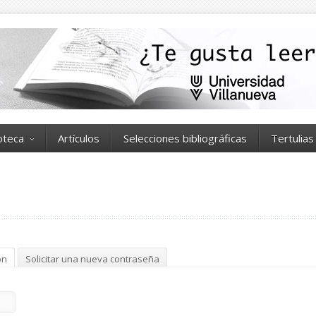
ioteca
Artículos
Selecciones bibliográficas
Tertulias
ón
(solapa activa)
Solicitar una nueva contraseña